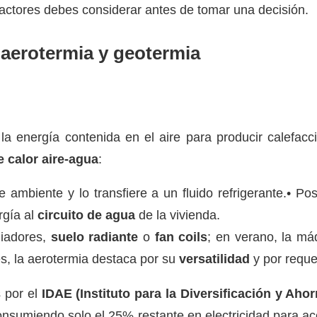
factores debes considerar antes de tomar una decisión.
 aerotermia y geotermia
 energía contenida en el aire para producir calefacció
 calor aire-agua
:
re ambiente y lo transfiere a un fluido refrigerante.• P
rgía al
circuito de agua
de la vivienda.
diadores,
suelo radiante
o
fan coils
; en verano, la máq
s, la aerotermia destaca por su
versatilidad
y por reque
s por el
IDAE (Instituto para la Diversificación y Ahor
consumiendo solo el 25% restante en electricidad para a